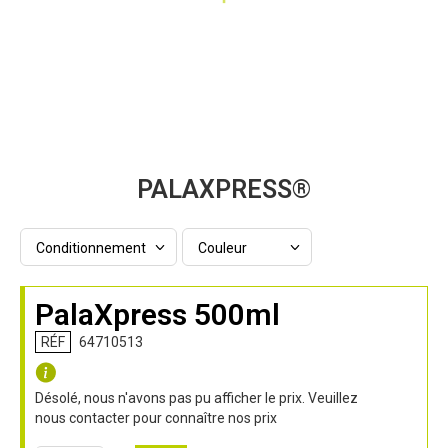
Passer
PALAXPRESS®
au
début
de
la
galerie
d'images
PalaXpress 500ml
RÉF
64710513
Désolé, nous n'avons pas pu afficher le prix. Veuillez
nous contacter pour connaître nos prix