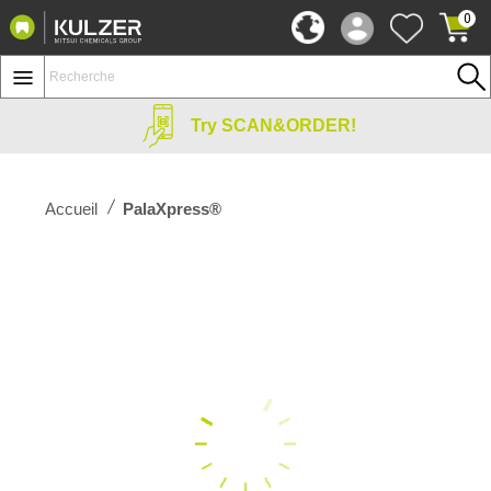
0
Try SCAN&ORDER!
Accueil
PalaXpress®
Passer
à
la
fin
de
la
galerie
d'images