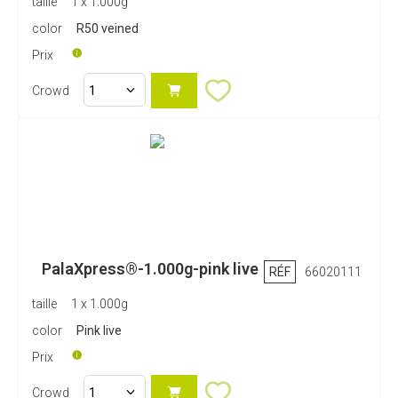
taille
1 x 1.000g
color
R50 veined
Prix
Crowd
PalaXpress®-1.000g-pink live
RÉF
66020111
taille
1 x 1.000g
color
Pink live
Prix
Crowd