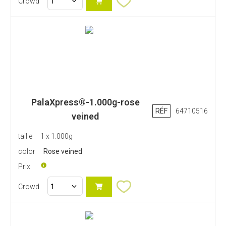
Crowd
PalaXpress®-1.000g-rose
RÉF
64710516
veined
taille
1 x 1.000g
color
Rose veined
Prix
Crowd