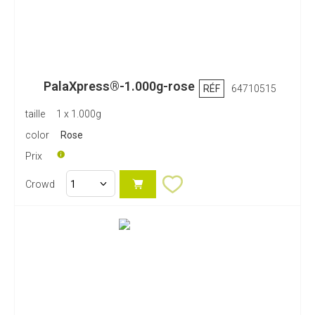
PalaXpress®-1.000g-rose
RÉF
64710515
taille
1 x 1.000g
color
Rose
Prix
Crowd