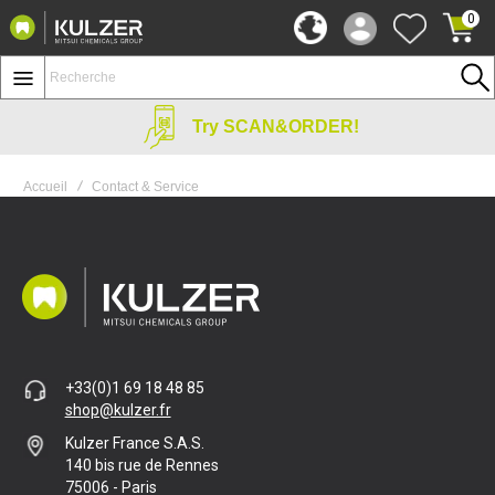
0
Try SCAN&ORDER!
Accueil
Contact & Service
+33(0)1 69 18 48 85
shop@kulzer.fr
Kulzer France S.A.S.
140 bis rue de Rennes
75006 - Paris