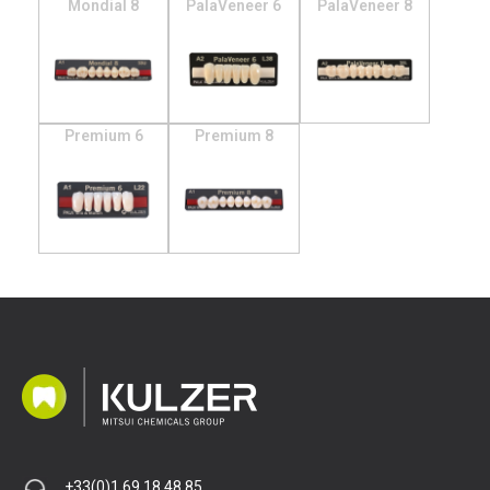
Mondial 8
PalaVeneer 6
PalaVeneer 8
Premium 6
Premium 8
+33(0)1 69 18 48 85