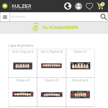
0
Try SCAN&ORDER!
Ligne de produits
Artic Digital 6
Artic Digital 8
Delara 6
Delara 8
Idealis 8
Mondial 6