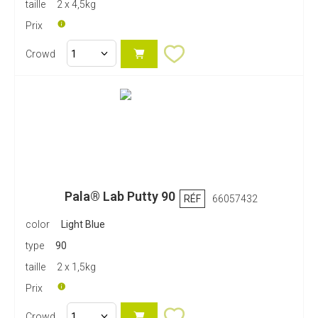
taille
2 x 4,5kg
Prix
Crowd
Pala® Lab Putty 90
RÉF
66057432
color
Light Blue
type
90
taille
2 x 1,5kg
Prix
Crowd