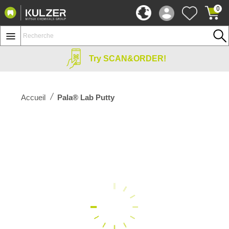
0
Try SCAN&ORDER!
Accueil
Pala® Lab Putty
Passer
à
la
fin
de
la
galerie
d'images