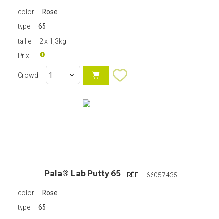
color
Rose
type
65
taille
2 x 1,3kg
Prix
Crowd
Pala® Lab Putty 65
RÉF
66057435
color
Rose
type
65