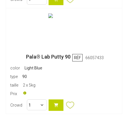
Pala® Lab Putty 90
RÉF
66057433
color
Light Blue
type
90
taille
2 x 5kg
Prix
Crowd